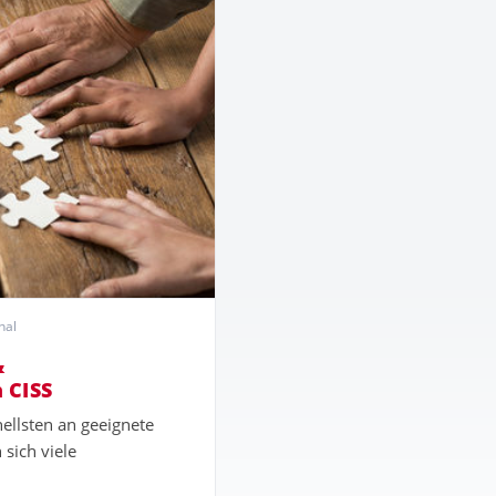
nal
&
 CISS
llsten an geeignete
sich viele