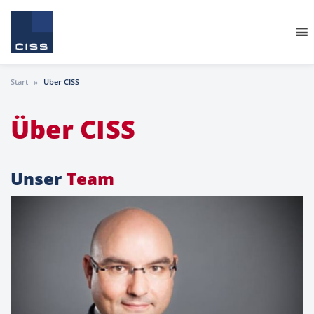
Start
»
Über CISS
Über
CISS
Unser
Team