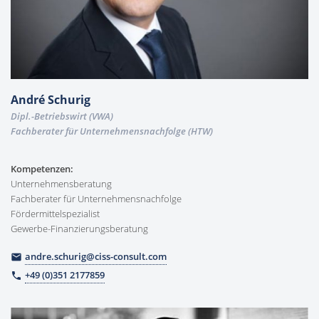
André Schurig
Dipl.-Betriebswirt (VWA)
Fachberater für Unternehmensnachfolge (HTW)
Kompetenzen:
Unternehmensberatung
Fachberater für Unternehmensnachfolge
Fördermittelspezialist
Gewerbe-Finanzierungsberatung
andre.schurig@ciss-consult.com
email
+49 (0)351 2177859
phone