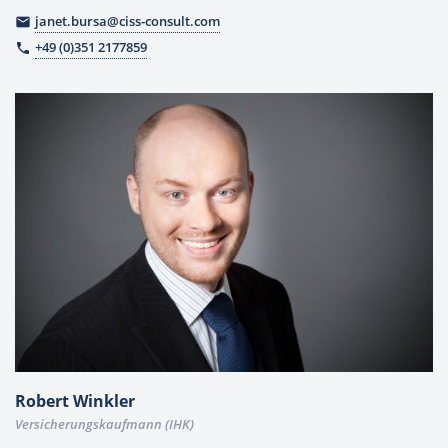
janet.bursa@ciss-consult.com
email
+49 (0)351 2177859
phone
Robert Winkler
Versicherungskaufmann (IHK)