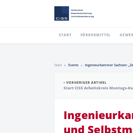
START
FÖRDERMITTEL
GEWER
Start
»
Events
»
Ingenieurkammer Sachsen: „Ze
‹ VORHERIGER ARTIKEL
Start CISS Arbeitskreis Montags-K
Ingenieurk
und
Selbst