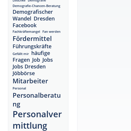
Leischke
Demografie
Demografie-Chancen-Beratung
Demografischer
Wandel
Dresden
Facebook
Fachkräftemangel
Fan werden
Fördermittel
Führungskräfte
häufige
Gefällt mir
Fragen
Job
Jobs
Jobs Dresden
Jöbbörse
Mitarbeiter
Personal
Personalberatu
ng
Personalver
mittlung