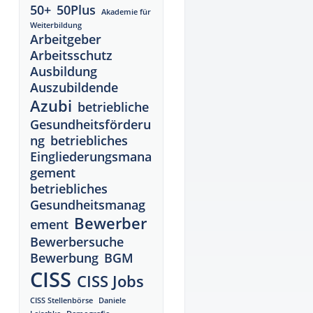
50+
50Plus
Akademie für
Weiterbildung
Arbeitgeber
Arbeitsschutz
Ausbildung
Auszubildende
Azubi
betriebliche
Gesundheitsförderu
ng
betriebliches
Eingliederungsmana
gement
betriebliches
Gesundheitsmanag
Bewerber
ement
Bewerbersuche
Bewerbung
BGM
CISS
CISS Jobs
CISS Stellenbörse
Daniele